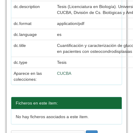
dc.description
Tesis (Licenciatura en Biología). Univer
CUCBA, División de Cs. Biológicas y Amb
dc.format
application/pdf
dc.language
es
dc.title
Cuantificación y caracterización de glu
en pacientes con osteocondrodisplasias
dc.type
Tesis
Aparece en las
CUCBA
colecciones:
Ficheros en este ítem:
No hay ficheros asociados a este ítem.