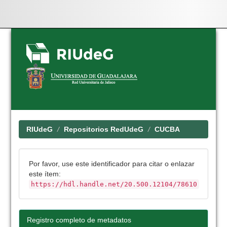
Skip
navigation
RIUdeG
Repositorios RedUdeG
CUCBA
Por favor, use este identificador para citar o enlazar
este ítem:
https://hdl.handle.net/20.500.12104/78610
Registro completo de metadatos