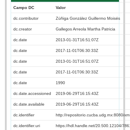
Campo DC
Valor
dc.contributor
Zúñiga González Guillermo Moisés
dc.creator
Gallegos Arreola Martha Patricia
dc.date
2013-01-31T16:51:07Z
dc.date
2017-11-01T06:30:33Z
dc.date
2013-01-31T16:51:07Z
dc.date
2017-11-01T06:30:33Z
dc.date
1990
dc.date.accessioned
2019-06-29T16:15:43Z
dc.date.available
2019-06-29T16:15:43Z
dc.identifier
http://repositorio.cucba.udg.mx:8080/x
dc.identifier.uri
https://hdl.handle.net/20.500.12104/78