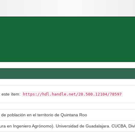
r este ítem:
https://hdl.handle.net/20.500.12104/78597
de población en el territorio de Quintana Roo
atura en Ingeniero Agrónomo). Universidad de Guadalajara. CUCBA, Div