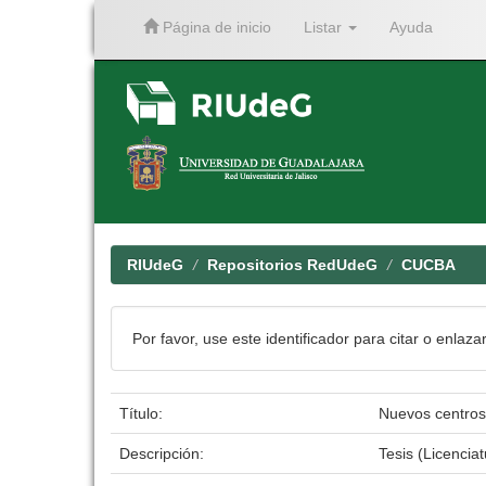
Página de inicio
Listar
Ayuda
Skip
navigation
RIUdeG
Repositorios RedUdeG
CUCBA
Por favor, use este identificador para citar o enlaza
Título:
Nuevos centros 
Descripción:
Tesis (Licenci