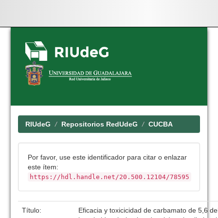
Skip
navigation
RIUdeG
Repositorios RedUdeG
CUCBA
Por favor, use este identificador para citar o enlazar
este ítem:
https://hdl.handle.net/20.500.12104/78595
Título:
Eficacia y toxicicidad de carbamato de 5,6 de