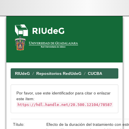
Skip
navigation
RIUdeG
Repositorios RedUdeG
CUCBA
Por favor, use este identificador para citar o enlazar
este ítem:
https://hdl.handle.net/20.500.12104/78587
Título:
Efecto de la duración del tratamiento con es