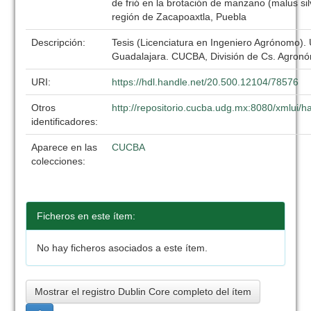
de frió en la brotación de manzano (malus silve
región de Zacapoaxtla, Puebla
Descripción:
Tesis (Licenciatura en Ingeniero Agrónomo).
Guadalajara. CUCBA, División de Cs. Agronó
URI:
https://hdl.handle.net/20.500.12104/78576
Otros
http://repositorio.cucba.udg.mx:8080/xmlui/
identificadores:
Aparece en las
CUCBA
colecciones:
Ficheros en este ítem:
No hay ficheros asociados a este ítem.
Mostrar el registro Dublin Core completo del ítem