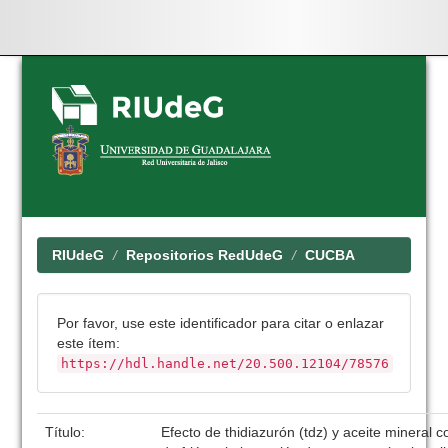
Skip
navigation
RIUdeG
Repositorios RedUdeG
CUCBA
Por favor, use este identificador para citar o enlazar
este ítem:
https://hdl.handle.net/20.500.12104/78576
Título:
Efecto de thidiazurón (tdz) y aceite minera