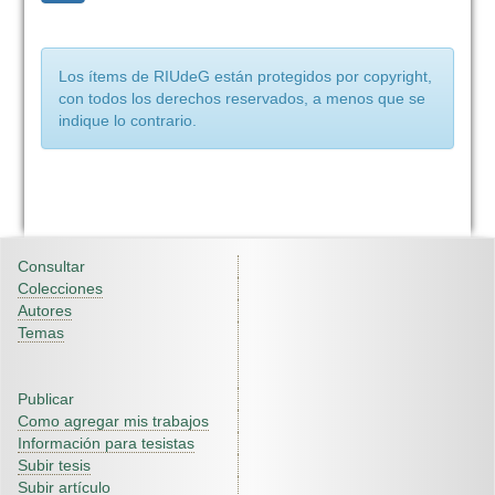
Los ítems de RIUdeG están protegidos por copyright,
con todos los derechos reservados, a menos que se
indique lo contrario.
Consultar
Colecciones
Autores
Temas
Publicar
Como agregar mis trabajos
Información para tesistas
Subir tesis
Subir artículo