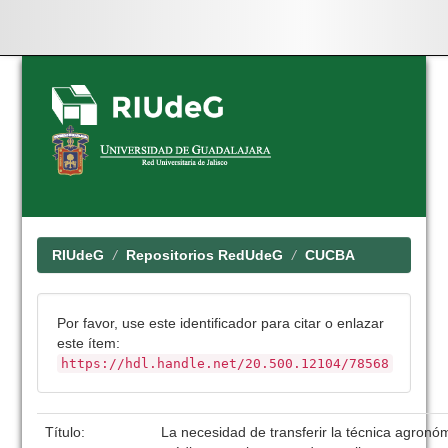
Skip
navigation
RIUdeG
Repositorios RedUdeG
CUCBA
Por favor, use este identificador para citar o enlazar
este ítem:
https://hdl.handle.net/20.500.12104/78568
Título:
La necesidad de transferir la técnica agronó