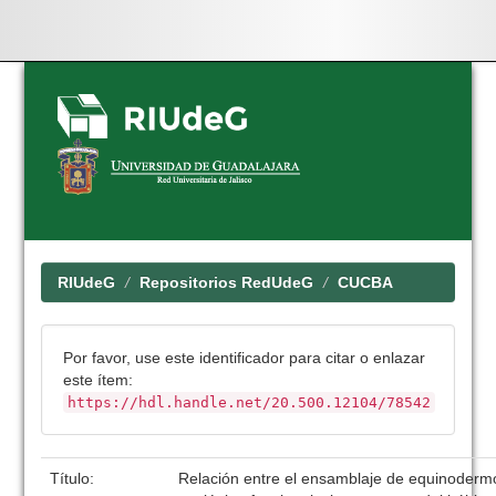
Skip
navigation
RIUdeG
Repositorios RedUdeG
CUCBA
Por favor, use este identificador para citar o enlazar
este ítem:
https://hdl.handle.net/20.500.12104/78542
Título:
Relación entre el ensamblaje de equinoderm