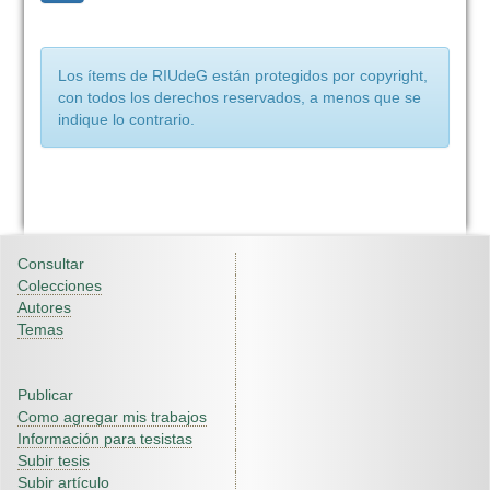
Los ítems de RIUdeG están protegidos por copyright,
con todos los derechos reservados, a menos que se
indique lo contrario.
Consultar
Colecciones
Autores
Temas
Publicar
Como agregar mis trabajos
Información para tesistas
Subir tesis
Subir artículo