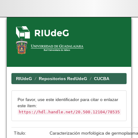
Skip
navigation
RIUdeG
Repositorios RedUdeG
CUCBA
Por favor, use este identificador para citar o enlazar
este ítem:
https://hdl.handle.net/20.500.12104/78535
Título:
Caracterización morfológica de germoplasm