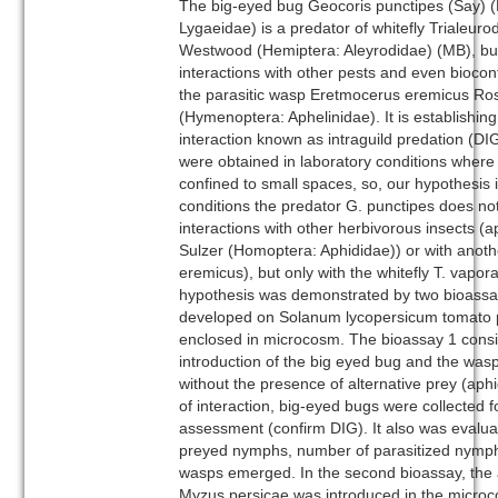
The big-eyed bug Geocoris punctipes (Say) 
Lygaeidae) is a predator of whitefly Trialeur
Westwood (Hemiptera: Aleyrodidae) (MB), but 
interactions with other pests and even biocon
the parasitic wasp Eretmocerus eremicus Ro
(Hymenoptera: Aphelinidae). It is establishing 
interaction known as intraguild predation (D
were obtained in laboratory conditions where
confined to small spaces, so, our hypothesis i
conditions the predator G. punctipes does not
interactions with other herbivorous insects (
Sulzer (Homoptera: Aphididae)) or with anoth
eremicus), but only with the whitefly T. vapo
hypothesis was demonstrated by two bioass
developed on Solanum lycopersicum tomato p
enclosed in microcosm. The bioassay 1 consi
introduction of the big eyed bug and the was
without the presence of alternative prey (aph
of interaction, big-eyed bugs were collected 
assessment (confirm DIG). It also was evalu
preyed nymphs, number of parasitized nymph
wasps emerged. In the second bioassay, the a
Myzus persicae was introduced in the micro