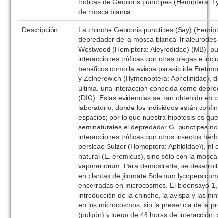
tróficas de Geocoris punctipes (Hemiptera: 
de mosca blanca
Descripción:
La chinche Geocoris punctipes (Say) (Hemipt
depredador de la mosca blanca Trialeurodes
Westwood (Hemiptera: Aleyrodidae) (MB), pu
interacciones tróficas con otras plagas e in
benéficos como la avispa parasitoide Eretm
y Zolnerowich (Hymenoptera: Aphelinidae), d
última, una interacción conocida como depre
(DIG). Estas evidencias se han obtenido en 
laboratorio, donde los individuos están conf
espacios; por lo que nuestra hipótesis es qu
seminaturales el depredador G. punctipes no
interacciones tróficas con otros insectos he
persicae Sulzer (Homoptera: Aphididae)), ni
natural (E. eremicus), sino sólo con la mosca
vaporariorum. Para demostrarla, se desarrol
en plantas de jitomate Solanum lycopersicum 
encerradas en microcosmos. El bioensayo 1, 
introducción de la chinche, la avispa y las n
en los microcosmos, sin la presencia de la pr
(pulgón) y luego de 48 horas de interacción, 