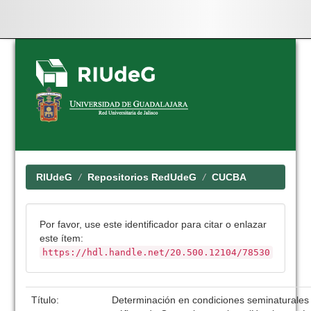
Skip
navigation
RIUdeG
Repositorios RedUdeG
CUCBA
Por favor, use este identificador para citar o enlazar
este ítem:
https://hdl.handle.net/20.500.12104/78530
Título:
Determinación en condiciones seminaturales 