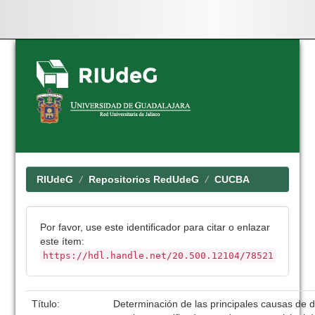
Skip
navigation
RIUdeG
Repositorios RedUdeG
CUCBA
Por favor, use este identificador para citar o enlazar
este ítem:
https://hdl.handle.net/20.500.12104/78521
Título:
Determinación de las principales causas de 