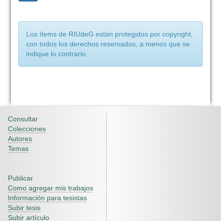
Los ítems de RIUdeG están protegidos por copyright,
con todos los derechos reservados, a menos que se
indique lo contrario.
Consultar
Colecciones
Autores
Temas
Publicar
Como agregar mis trabajos
Información para tesistas
Subir tesis
Subir artículo