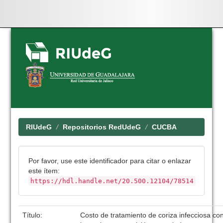
Skip
navigation
RIUdeG
Repositorios RedUdeG
CUCBA
Por favor, use este identificador para citar o enlazar
este ítem:
https://hdl.handle.net/20.500.12104/78514
Título:
Costo de tratamiento de coriza infecciosa con