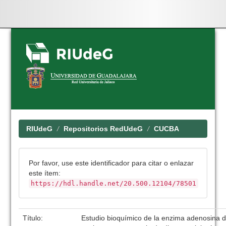
Skip
navigation
RIUdeG
Repositorios RedUdeG
CUCBA
Por favor, use este identificador para citar o enlazar
este ítem:
https://hdl.handle.net/20.500.12104/78501
Título:
Estudio bioquímico de la enzima adenosina