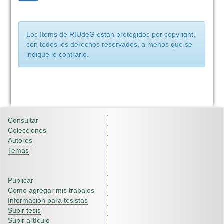
Los ítems de RIUdeG están protegidos por copyright,
con todos los derechos reservados, a menos que se
indique lo contrario.
Consultar
Colecciones
Autores
Temas
Publicar
Como agregar mis trabajos
Información para tesistas
Subir tesis
Subir artículo