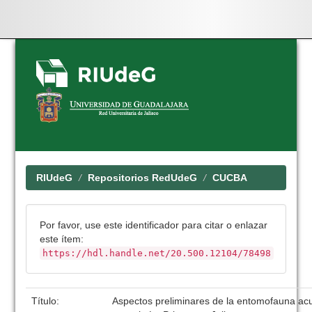
Skip
navigation
RIUdeG
Repositorios RedUdeG
CUCBA
Por favor, use este identificador para citar o enlazar
este ítem:
https://hdl.handle.net/20.500.12104/78498
Título:
Aspectos preliminares de la entomofauna ac