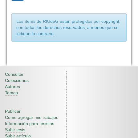
Los ítems de RIUdeG están protegidos por copyright,
con todos los derechos reservados, a menos que se
indique lo contrario.
Consultar
Colecciones
Autores
Temas
Publicar
Como agregar mis trabajos
Información para tesistas
Subir tesis
Subir artículo