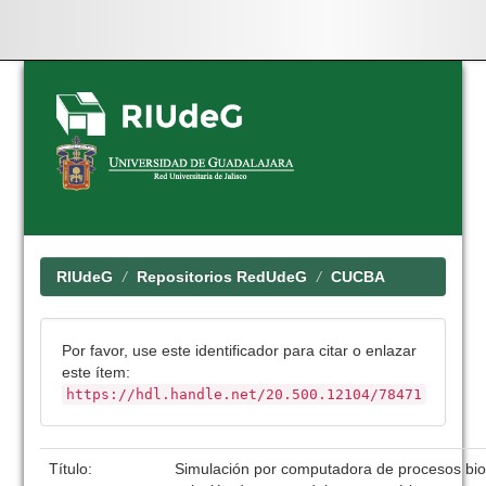
Skip
navigation
RIUdeG
Repositorios RedUdeG
CUCBA
Por favor, use este identificador para citar o enlazar
este ítem:
https://hdl.handle.net/20.500.12104/78471
Título:
Simulación por computadora de procesos bio