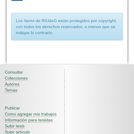
Los ítems de RIUdeG están protegidos por copyright,
con todos los derechos reservados, a menos que se
indique lo contrario.
Consultar
Colecciones
Autores
Temas
Publicar
Como agregar mis trabajos
Información para tesistas
Subir tesis
Subir artículo