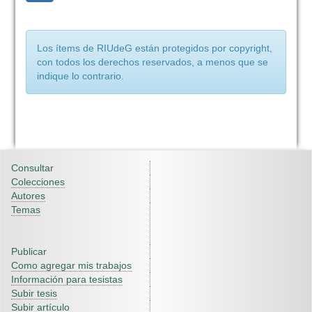
Los ítems de RIUdeG están protegidos por copyright,
con todos los derechos reservados, a menos que se
indique lo contrario.
Consultar
Colecciones
Autores
Temas
Publicar
Como agregar mis trabajos
Información para tesistas
Subir tesis
Subir artículo