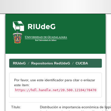
Skip
navigation
RIUdeG
Repositorios RedUdeG
CUCBA
Por favor, use este identificador para citar o enlazar
este ítem:
https://hdl.handle.net/20.500.12104/78470
Título:
Distribución e importancia económica de lipp