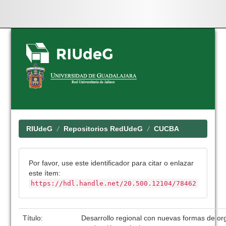
Skip
navigation
RIUdeG
Repositorios RedUdeG
CUCBA
Por favor, use este identificador para citar o enlazar
este ítem:
https://hdl.handle.net/20.500.12104/78462
Título:
Desarrollo regional con nuevas formas de or