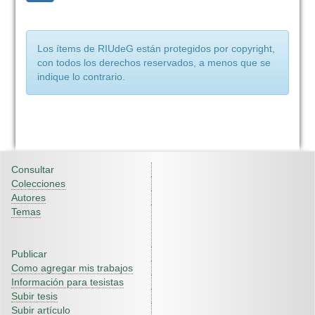
Los ítems de RIUdeG están protegidos por copyright,
con todos los derechos reservados, a menos que se
indique lo contrario.
Consultar
Colecciones
Autores
Temas
Publicar
Como agregar mis trabajos
Información para tesistas
Subir tesis
Subir artículo