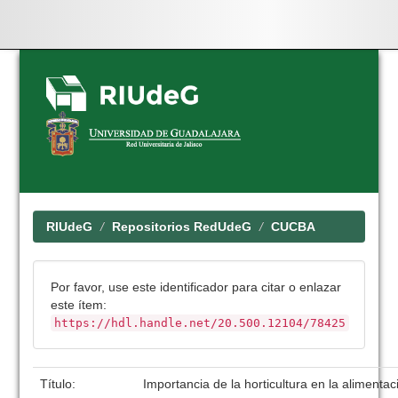
Skip
navigation
RIUdeG
Repositorios RedUdeG
CUCBA
Por favor, use este identificador para citar o enlazar
este ítem:
https://hdl.handle.net/20.500.12104/78425
Título:
Importancia de la horticultura en la aliment