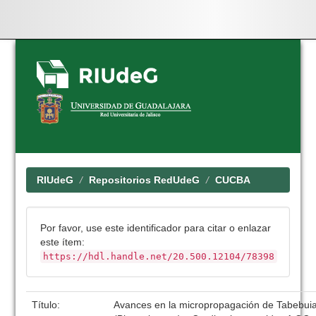
Skip
navigation
RIUdeG
Repositorios RedUdeG
CUCBA
Por favor, use este identificador para citar o enlazar
este ítem:
https://hdl.handle.net/20.500.12104/78398
Título:
Avances en la micropropagación de Tabebuia 