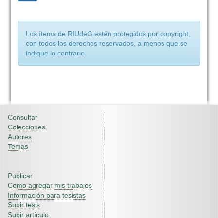
Los ítems de RIUdeG están protegidos por copyright,
con todos los derechos reservados, a menos que se
indique lo contrario.
Consultar
Colecciones
Autores
Temas
Publicar
Como agregar mis trabajos
Información para tesistas
Subir tesis
Subir artículo