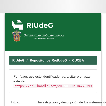
Skip
navigation
RIUdeG
Repositorios RedUdeG
CUCBA
Por favor, use este identificador para citar o enlazar
este ítem:
https://hdl.handle.net/20.500.12104/78393
Título:
Investigación y descripción de los sistemas 