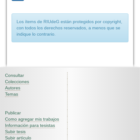
Los ítems de RIUdeG están protegidos por copyright,
con todos los derechos reservados, a menos que se
indique lo contrario.
Consultar
Colecciones
Autores
Temas
Publicar
Como agregar mis trabajos
Información para tesistas
Subir tesis
Subir artículo