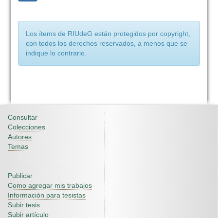
Los ítems de RIUdeG están protegidos por copyright,
con todos los derechos reservados, a menos que se
indique lo contrario.
Consultar
Colecciones
Autores
Temas
Publicar
Como agregar mis trabajos
Información para tesistas
Subir tesis
Subir artículo