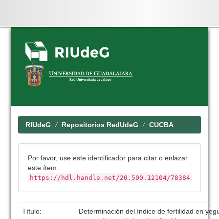
Skip
navigation
RIUdeG
Repositorios RedUdeG
CUCBA
Por favor, use este identificador para citar o enlazar
este ítem:
https://hdl.handle.net/20.500.12104/78384
Título:
Determinación del índice de fertilidad en yeg