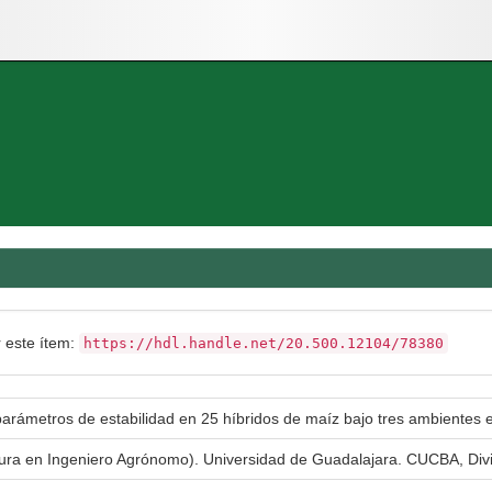
r este ítem:
https://hdl.handle.net/20.500.12104/78380
arámetros de estabilidad en 25 híbridos de maíz bajo tres ambientes e
atura en Ingeniero Agrónomo). Universidad de Guadalajara. CUCBA, Div