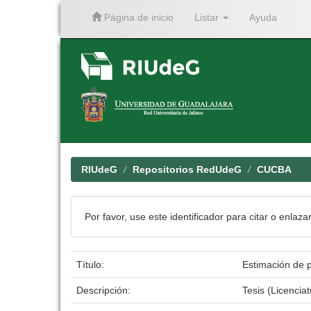
Página de inicio
Listar
Ayuda
Skip
navigation
RIUdeG
Repositorios RedUdeG
CUCBA
Por favor, use este identificador para citar o enlaza
Título:
Estimación de p
Descripción:
Tesis (Licenci