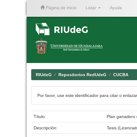
Página de inicio
Listar
Ayuda
Skip
navigation
RIUdeG
Repositorios RedUdeG
CUCBA
Por favor, use este identificador para citar o enlaza
Título:
Plan ganadero e
Descripción:
Tesis (Licenci