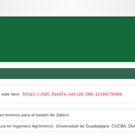
r este ítem:
https://hdl.handle.net/20.500.12104/78369
n bovinos para el estado de Jalisco
atura en Ingeniero Agrónomo). Universidad de Guadalajara. CUCBA, Div