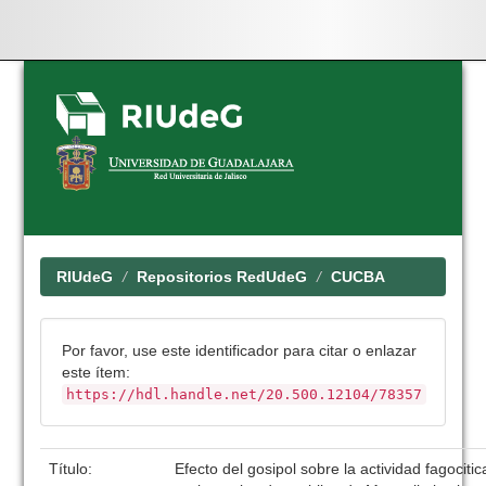
Skip
navigation
RIUdeG
Repositorios RedUdeG
CUCBA
Por favor, use este identificador para citar o enlazar
este ítem:
https://hdl.handle.net/20.500.12104/78357
Título:
Efecto del gosipol sobre la actividad fagocit