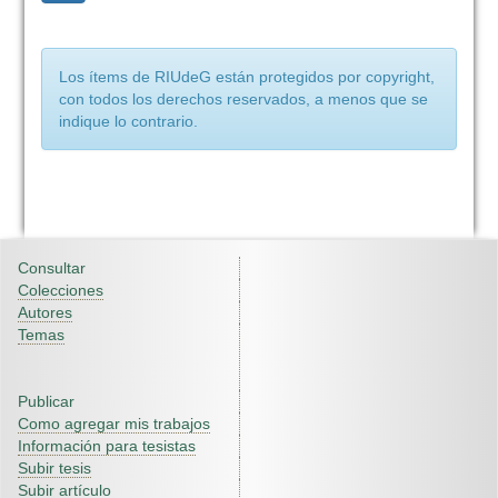
Los ítems de RIUdeG están protegidos por copyright,
con todos los derechos reservados, a menos que se
indique lo contrario.
Consultar
Colecciones
Autores
Temas
Publicar
Como agregar mis trabajos
Información para tesistas
Subir tesis
Subir artículo