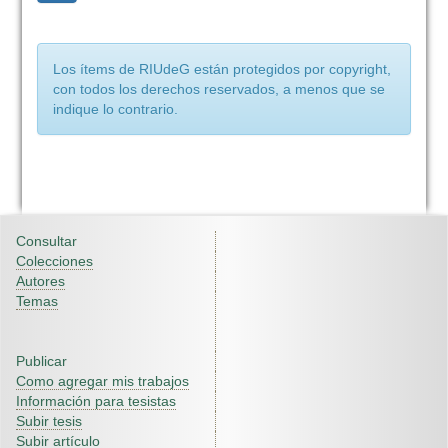
Los ítems de RIUdeG están protegidos por copyright,
con todos los derechos reservados, a menos que se
indique lo contrario.
Consultar
Colecciones
Autores
Temas
Publicar
Como agregar mis trabajos
Información para tesistas
Subir tesis
Subir artículo