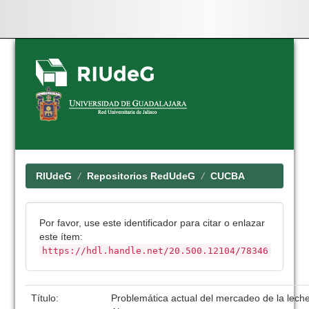
Skip
navigation
RIUdeG
Repositorios RedUdeG
CUCBA
Por favor, use este identificador para citar o enlazar
este ítem:
https://hdl.handle.net/20.500.12104/78346
Título:
Problemática actual del mercadeo de la lech