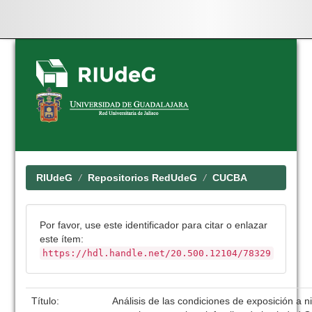
Skip
navigation
RIUdeG
Repositorios RedUdeG
CUCBA
Por favor, use este identificador para citar o enlazar
este ítem:
https://hdl.handle.net/20.500.12104/78329
Título:
Análisis de las condiciones de exposición a n