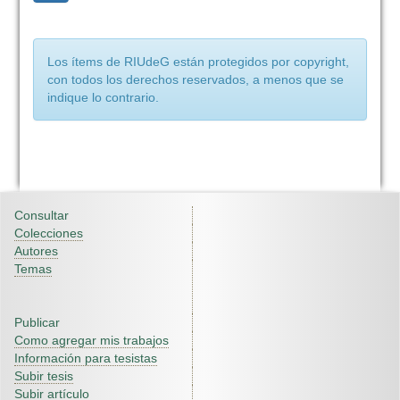
Los ítems de RIUdeG están protegidos por copyright,
con todos los derechos reservados, a menos que se
indique lo contrario.
Consultar
Colecciones
Autores
Temas
Publicar
Como agregar mis trabajos
Información para tesistas
Subir tesis
Subir artículo