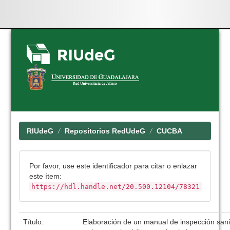
Skip
navigation
RIUdeG
Repositorios RedUdeG
CUCBA
Por favor, use este identificador para citar o enlazar
este ítem:
https://hdl.handle.net/20.500.12104/78321
Título:
Elaboración de un manual de inspección san