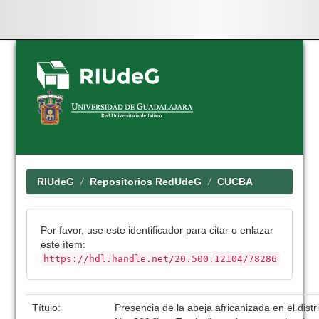
Skip
navigation
RIUdeG
Repositorios RedUdeG
CUCBA
Por favor, use este identificador para citar o enlazar
este ítem:
https://hdl.handle.net/20.500.12104/78286
Título:
Presencia de la abeja africanizada en el distri