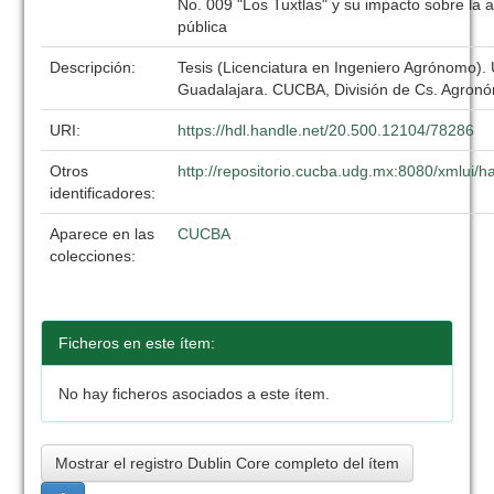
No. 009 "Los Tuxtlas" y su impacto sobre la a
pública
Descripción:
Tesis (Licenciatura en Ingeniero Agrónomo).
Guadalajara. CUCBA, División de Cs. Agronó
URI:
https://hdl.handle.net/20.500.12104/78286
Otros
http://repositorio.cucba.udg.mx:8080/xmlui
identificadores:
Aparece en las
CUCBA
colecciones:
Ficheros en este ítem:
No hay ficheros asociados a este ítem.
Mostrar el registro Dublin Core completo del ítem