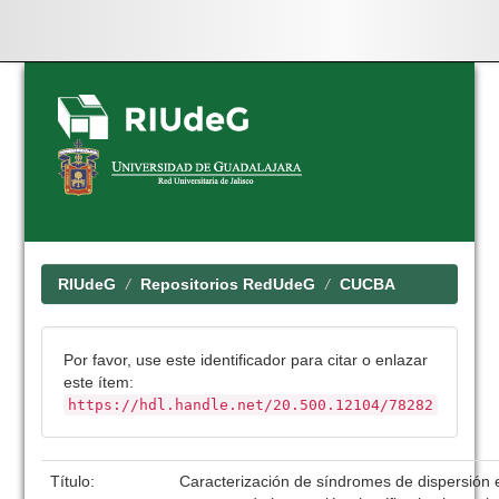
Skip
navigation
RIUdeG
Repositorios RedUdeG
CUCBA
Por favor, use este identificador para citar o enlazar
este ítem:
https://hdl.handle.net/20.500.12104/78282
Título:
Caracterización de síndromes de dispersión 