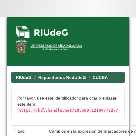
Skip
navigation
RIUdeG
Repositorios RedUdeG
CUCBA
Por favor, use este identificador para citar o enlazar
este ítem:
https://hdl.handle.net/20.500.12104/78277
Título:
Cambios en la expresión de marcadores de