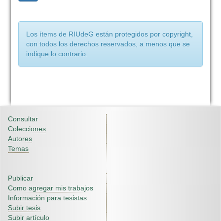
Los ítems de RIUdeG están protegidos por copyright,
con todos los derechos reservados, a menos que se
indique lo contrario.
Consultar
Colecciones
Autores
Temas
Publicar
Como agregar mis trabajos
Información para tesistas
Subir tesis
Subir artículo