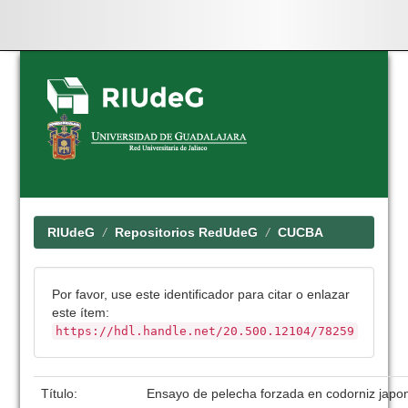
Skip
navigation
RIUdeG
Repositorios RedUdeG
CUCBA
Por favor, use este identificador para citar o enlazar
este ítem:
https://hdl.handle.net/20.500.12104/78259
Título:
Ensayo de pelecha forzada en codorniz japo