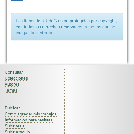
Los ítems de RIUdeG están protegidos por copyright,
con todos los derechos reservados, a menos que se
indique lo contrario.
Consultar
Colecciones
Autores
Temas
Publicar
Como agregar mis trabajos
Información para tesistas
Subir tesis
Subir artículo