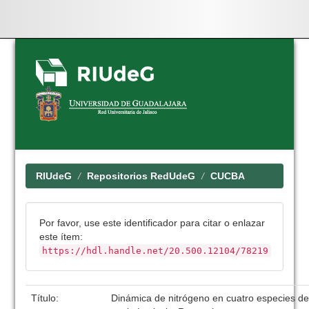
Skip
navigation
RIUdeG
Repositorios RedUdeG
CUCBA
Por favor, use este identificador para citar o enlazar
este ítem:
https://hdl.handle.net/20.500.12104/78219
Título:
Dinámica de nitrógeno en cuatro especies de