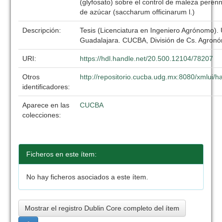
(glyfosato) sobre el control de maleza peren
de azúcar (saccharum officinarum l.)
Descripción:
Tesis (Licenciatura en Ingeniero Agrónomo).
Guadalajara. CUCBA, División de Cs. Agronó
URI:
https://hdl.handle.net/20.500.12104/78207
Otros
http://repositorio.cucba.udg.mx:8080/xmlui/
identificadores:
Aparece en las
CUCBA
colecciones:
Ficheros en este ítem:
No hay ficheros asociados a este ítem.
Mostrar el registro Dublin Core completo del ítem