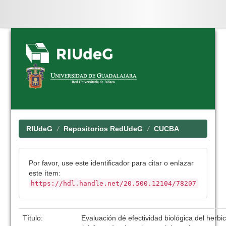
Skip
navigation
RIUdeG
Repositorios RedUdeG
CUCBA
Por favor, use este identificador para citar o enlazar
este ítem:
https://hdl.handle.net/20.500.12104/78207
Título:
Evaluación dé efectividad biológica del herbic