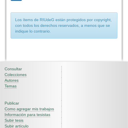
Los ítems de RIUdeG están protegidos por copyright,
con todos los derechos reservados, a menos que se
indique lo contrario.
Consultar
Colecciones
Autores
Temas
Publicar
Como agregar mis trabajos
Información para tesistas
Subir tesis
Subir artículo