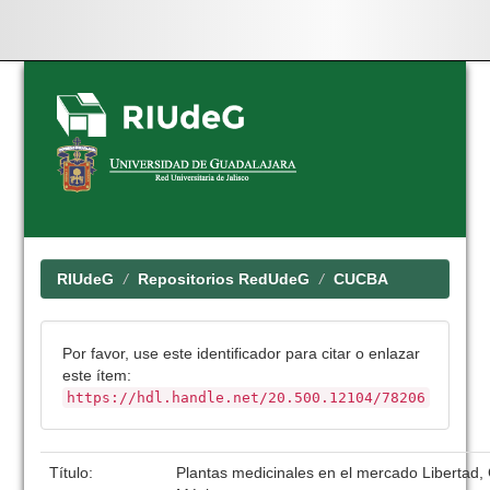
Skip
navigation
RIUdeG
Repositorios RedUdeG
CUCBA
Por favor, use este identificador para citar o enlazar
este ítem:
https://hdl.handle.net/20.500.12104/78206
Título:
Plantas medicinales en el mercado Libertad, 