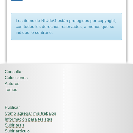
Los ítems de RIUdeG están protegidos por copyright,
con todos los derechos reservados, a menos que se
indique lo contrario.
Consultar
Colecciones
Autores
Temas
Publicar
Como agregar mis trabajos
Información para tesistas
Subir tesis
Subir artículo