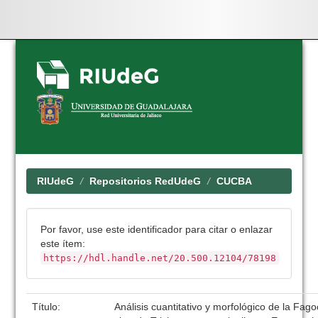
Skip
navigation
RIUdeG
Repositorios RedUdeG
CUCBA
Por favor, use este identificador para citar o enlazar
este ítem:
https://hdl.handle.net/20.500.12104/78198
Título:
Análisis cuantitativo y morfológico de la Fagoc