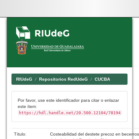
Skip
navigation
RIUdeG
Repositorios RedUdeG
CUCBA
Por favor, use este identificador para citar o enlazar
este ítem:
https://hdl.handle.net/20.500.12104/78194
Título:
Costeabilidad del destete precoz en becerro