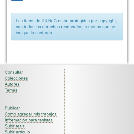
Los ítems de RIUdeG están protegidos por copyright,
con todos los derechos reservados, a menos que se
indique lo contrario.
Consultar
Colecciones
Autores
Temas
Publicar
Como agregar mis trabajos
Información para tesistas
Subir tesis
Subir artículo