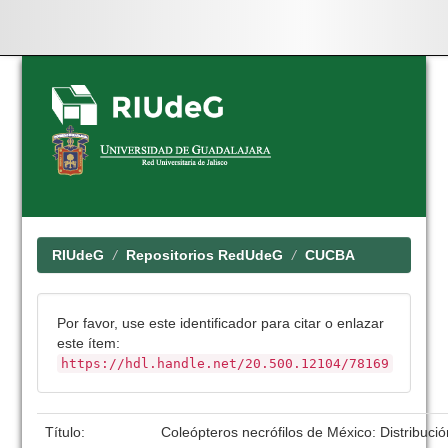
Skip
navigation
RIUdeG
Repositorios RedUdeG
CUCBA
Por favor, use este identificador para citar o enlazar
este ítem:
https://hdl.handle.net/20.500.12104/78169
Título:
Coleópteros necrófilos de México: Distribució