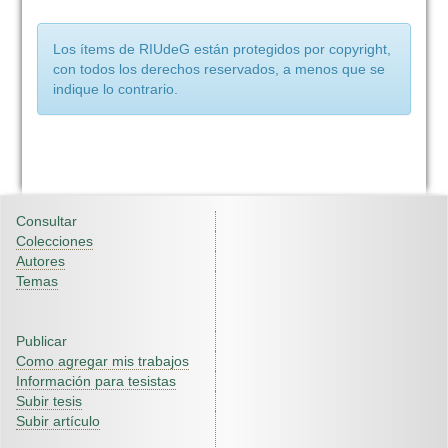
Los ítems de RIUdeG están protegidos por copyright,
con todos los derechos reservados, a menos que se
indique lo contrario.
Consultar
Colecciones
Autores
Temas
Publicar
Como agregar mis trabajos
Información para tesistas
Subir tesis
Subir artículo