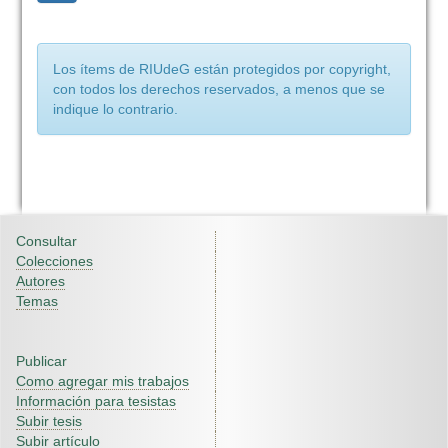
Los ítems de RIUdeG están protegidos por copyright,
con todos los derechos reservados, a menos que se
indique lo contrario.
Consultar
Colecciones
Autores
Temas
Publicar
Como agregar mis trabajos
Información para tesistas
Subir tesis
Subir artículo