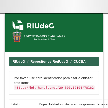
Skip
navigation
RIUdeG
Repositorios RedUdeG
CUCBA
Por favor, use este identificador para citar o enlazar
este ítem:
https://hdl.handle.net/20.500.12104/78162
Título:
Digestibilidad in vitro y aminogramas de las 