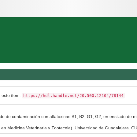
r este ítem:
https://hdl.handle.net/20.500.12104/78144
do de contaminación con aflatoxinas B1, B2, G1, G2, en ensilado de ma
a en Medicina Veterinaria y Zootecnia). Universidad de Guadalajara. CU