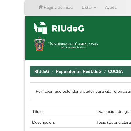
Página de inicio
Listar
Ayuda
Skip
navigation
RIUdeG
Repositorios RedUdeG
CUCBA
Por favor, use este identificador para citar o enlaza
Título:
Evaluación del gra
Descripción:
Tesis (Licenciatur