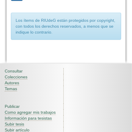
Los ítems de RIUdeG están protegidos por copyright,
con todos los derechos reservados, a menos que se
indique lo contrario.
Consultar
Colecciones
Autores
Temas
Publicar
Como agregar mis trabajos
Información para tesistas
Subir tesis
Subir artículo