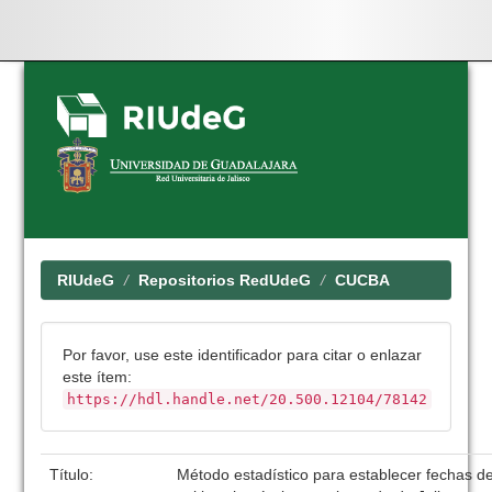
Skip
navigation
RIUdeG
Repositorios RedUdeG
CUCBA
Por favor, use este identificador para citar o enlazar
este ítem:
https://hdl.handle.net/20.500.12104/78142
Título:
Método estadístico para establecer fechas d