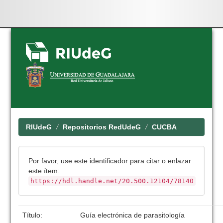
Skip
navigation
RIUdeG
Repositorios RedUdeG
CUCBA
Por favor, use este identificador para citar o enlazar
este ítem:
https://hdl.handle.net/20.500.12104/78140
Título:
Guía electrónica de parasitología