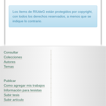
Los ítems de RIUdeG están protegidos por copyright,
con todos los derechos reservados, a menos que se
indique lo contrario.
Consultar
Colecciones
Autores
Temas
Publicar
Como agregar mis trabajos
Información para tesistas
Subir tesis
Subir artículo