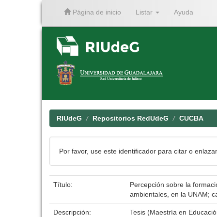
Página de inicio
Listar
Ayuda
Skip
navigation
RIUdeG
Repositorios RedUdeG
CUCBA
Por favor, use este identificador para citar o enlaza
Título:
Percepción sobre la formaci
ambientales, en la UNAM; c
Descripción:
Tesis (Maestría en Educaci