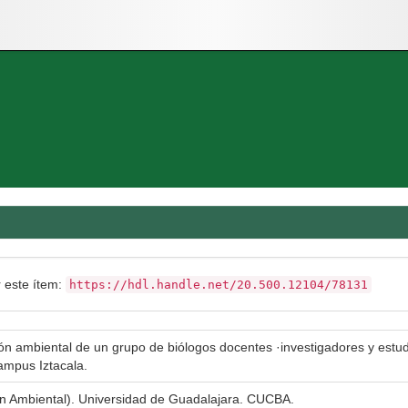
r este ítem:
https://hdl.handle.net/20.500.12104/78131
ón ambiental de un grupo de biólogos docentes ·investigadores y estud
ampus Iztacala.
ón Ambiental). Universidad de Guadalajara. CUCBA.