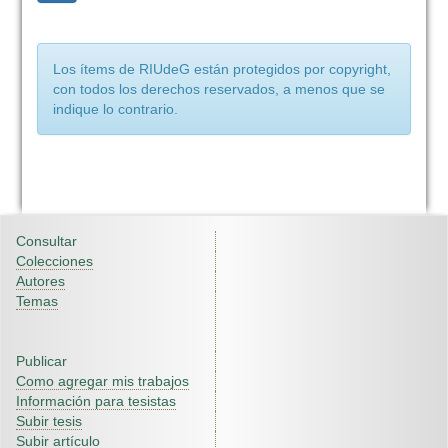
Los ítems de RIUdeG están protegidos por copyright,
con todos los derechos reservados, a menos que se
indique lo contrario.
Consultar
Colecciones
Autores
Temas
Publicar
Como agregar mis trabajos
Información para tesistas
Subir tesis
Subir artículo