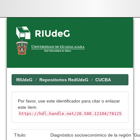
Skip
navigation
RIUdeG
Repositorios RedUdeG
CUCBA
Por favor, use este identificador para citar o enlazar
este ítem:
https://hdl.handle.net/20.500.12104/78125
Título:
Diagnóstico socioeconómico de la región "G