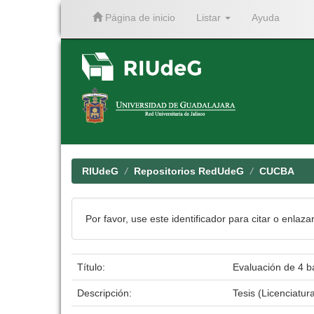
Página de inicio
Listar
Ayuda
Skip
navigation
RIUdeG
Repositorios RedUdeG
CUCBA
Por favor, use este identificador para citar o enlaza
Título:
Evaluación de 4 ba
Descripción:
Tesis (Licenciatur