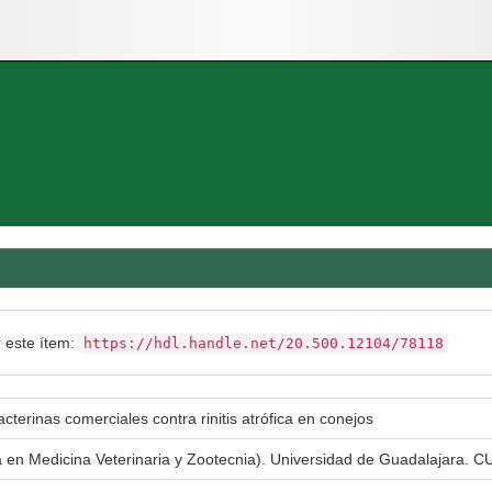
r este ítem:
https://hdl.handle.net/20.500.12104/78118
cterinas comerciales contra rinitis atrófica en conejos
a en Medicina Veterinaria y Zootecnia). Universidad de Guadalajara. CU