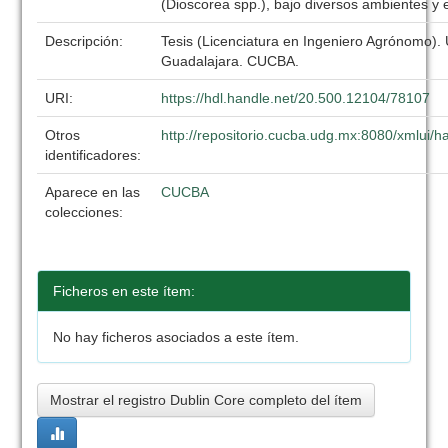
(Dioscorea spp.), bajo diversos ambientes y el
Descripción:
Tesis (Licenciatura en Ingeniero Agrónomo).
Guadalajara. CUCBA.
URI:
https://hdl.handle.net/20.500.12104/78107
Otros
http://repositorio.cucba.udg.mx:8080/xmlui
identificadores:
Aparece en las
CUCBA
colecciones:
Ficheros en este ítem:
No hay ficheros asociados a este ítem.
Mostrar el registro Dublin Core completo del ítem