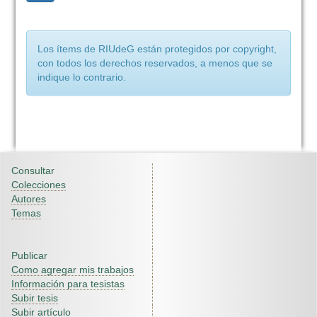
Los ítems de RIUdeG están protegidos por copyright,
con todos los derechos reservados, a menos que se
indique lo contrario.
Consultar
Colecciones
Autores
Temas
Publicar
Como agregar mis trabajos
Información para tesistas
Subir tesis
Subir artículo