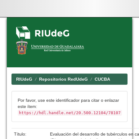
Skip
navigation
RIUdeG
Repositorios RedUdeG
CUCBA
Por favor, use este identificador para citar o enlazar
este ítem:
https://hdl.handle.net/20.500.12104/78107
Título:
Evaluación del desarrollo de tubérculos en c