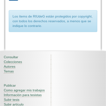
Los ítems de RIUdeG están protegidos por copyright,
con todos los derechos reservados, a menos que se
indique lo contrario.
Consultar
Colecciones
Autores
Temas
Publicar
Como agregar mis trabajos
Información para tesistas
Subir tesis
Subir artículo