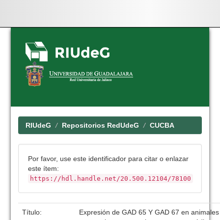
Skip
navigation
RIUdeG
Repositorios RedUdeG
CUCBA
Por favor, use este identificador para citar o enlazar
este ítem:
https://hdl.handle.net/20.500.12104/78100
Título:
Expresión de GAD 65 Y GAD 67 en animales 