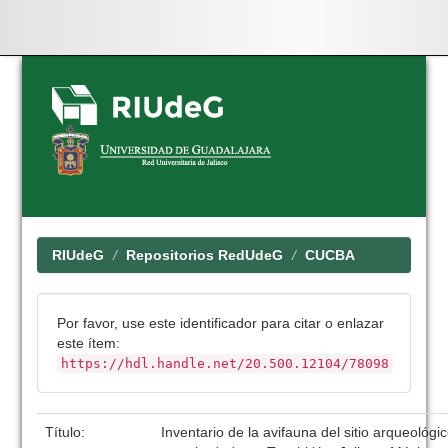
Skip
navigation
RIUdeG
Repositorios RedUdeG
CUCBA
Por favor, use este identificador para citar o enlazar
este ítem:
https://hdl.handle.net/20.500.12104/78098
Título:
Inventario de la avifauna del sitio arqueoló