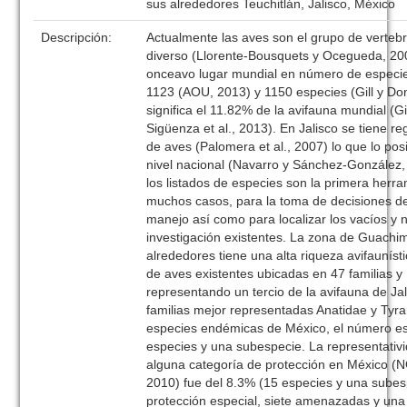
sus alrededores Teuchitlán, Jalisco, México
Descripción:
Actualmente las aves son el grupo de verteb
diverso (Llorente-Bousquets y Ocegueda, 20
onceavo lugar mundial en número de especie
1123 (AOU, 2013) y 1150 especies (Gill y Don
significa el 11.82% de la avifauna mundial (G
Sigüenza et al., 2013). En Jalisco se tiene r
de aves (Palomera et al., 2007) lo que lo posi
nivel nacional (Navarro y Sánchez-González,
los listados de especies son la primera herra
muchos casos, para la toma de decisiones d
manejo así como para localizar los vacíos y
investigación existentes. La zona de Guachi
alrededores tiene una alta riqueza avifaunís
de aves existentes ubicadas en 47 familias y
representando un tercio de la avifauna de Jal
familias mejor representadas Anatidae y Tyr
especies endémicas de México, el número es
especies y una subespecie. La representativ
alguna categoría de protección en México
2010) fue del 8.3% (15 especies y una subes
protección especial, siete amenazadas y una