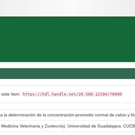
r este ítem:
https://hdl.handle.net/20.500.12104/78090
ra la determinación de la concentración-promedio normal de calcio y fó
n Medicina Veterinaria y Zootecnia). Universidad de Guadalajara. CUCBA