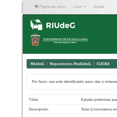
Página de inicio
Listar
Ayuda
Skip
navigation
RIUdeG
Repositorios RedUdeG
CUCBA
Por favor, use este identificador para citar o enlaza
Título:
Estudio preliminar pa
Descripción:
Tesis (Licenciatura e