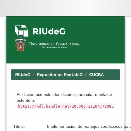
Skip
navigation
RIUdeG
Repositorios RedUdeG
CUCBA
Por favor, use este identificador para citar o enlazar
este ítem:
https://hdl.handle.net/20.500.12104/78085
Título:
Implementación de manejos zootécnicos para