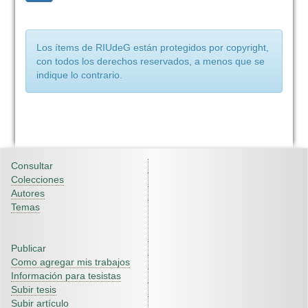
Los ítems de RIUdeG están protegidos por copyright,
con todos los derechos reservados, a menos que se
indique lo contrario.
Consultar
Colecciones
Autores
Temas
Publicar
Como agregar mis trabajos
Información para tesistas
Subir tesis
Subir artículo