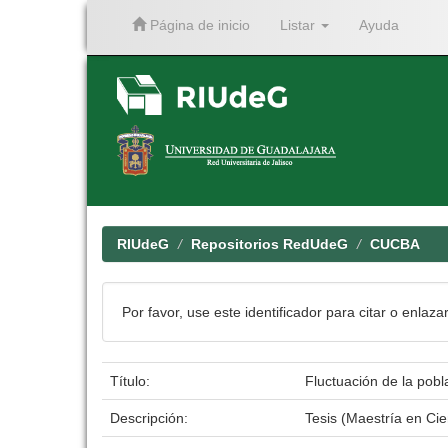
Página de inicio
Listar
Ayuda
Skip
navigation
RIUdeG
Repositorios RedUdeG
CUCBA
Por favor, use este identificador para citar o enlaza
Título:
Fluctuación de la pob
Descripción:
Tesis (Maestría en Ci