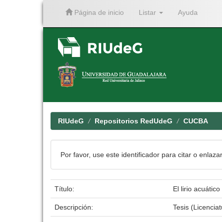
Página de inicio
Listar
Ayuda
Skip
navigation
RIUdeG
Repositorios RedUdeG
CUCBA
Por favor, use este identificador para citar o enlaza
Título:
El lirio acuátic
Descripción:
Tesis (Licenci