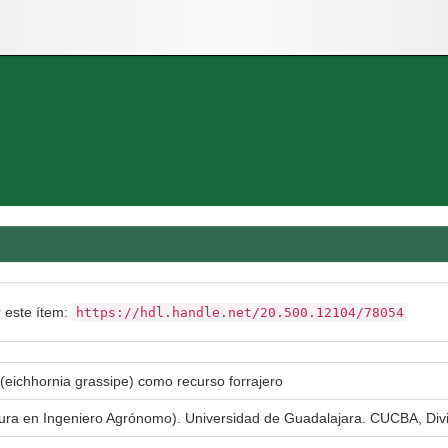
r este ítem:
https://hdl.handle.net/20.500.12104/78054
o (eichhornia grassipe) como recurso forrajero
atura en Ingeniero Agrónomo). Universidad de Guadalajara. CUCBA, Div